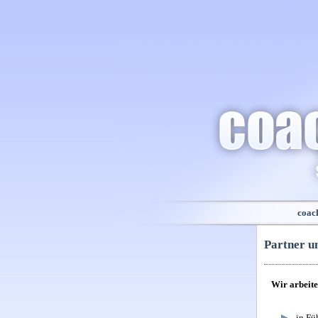
coac
Partner u
Wir arbeite
in Fü