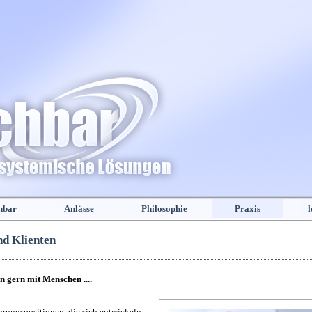
hbar
Anlässe
Philosophie
Praxis
l
nd Klienten
n gern mit Menschen ....
hrungspositionen, die sich entwickeln