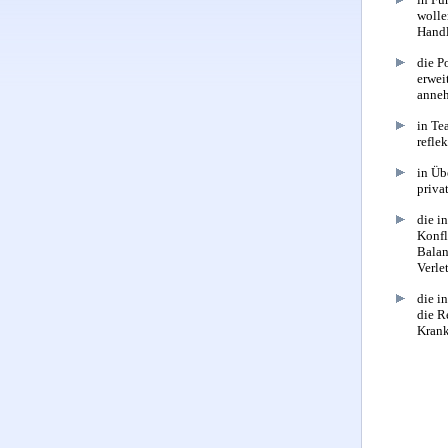
wolle
Handl
die P
erwei
anne
in Te
refle
in Üb
priva
die i
Konfl
Balan
Verle
die i
die R
Krank