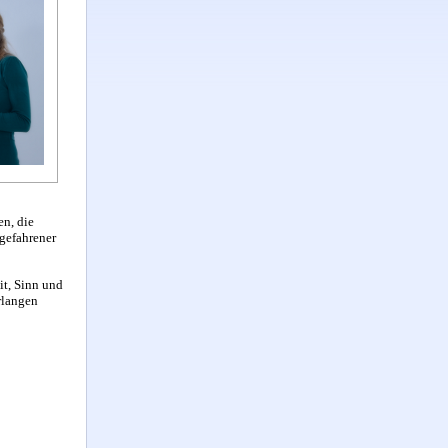
en, die
gefahrener
it, Sinn und
rlangen