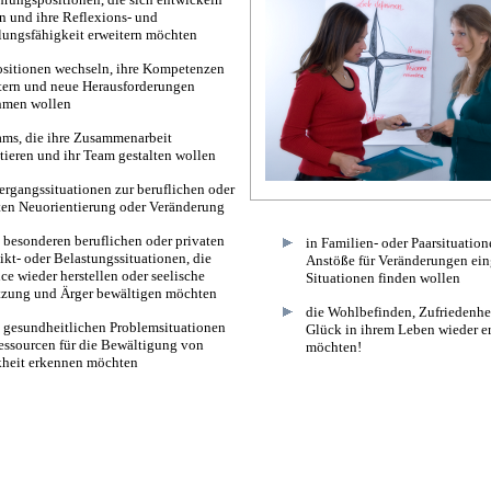
n und ihre Reflexions- und
ungsfähigkeit erweitern möchten
ositionen wechseln, ihre Kompetenzen
tern und neue Herausforderungen
hmen wollen
ams, die ihre Zusammenarbeit
ktieren und ihr Team gestalten wollen
ergangssituationen zur beruflichen oder
ten Neuorientierung oder Veränderung
n besonderen beruflichen oder privaten
in Familien- oder Paarsituation
ikt- oder Belastungssituationen, die
Anstöße für Veränderungen ein
ce wieder herstellen oder seelische
Situationen finden wollen
tzung und Ärger bewältigen möchten
die Wohlbefinden, Zufriedenhe
n gesundheitlichen Problemsituationen
Glück in ihrem Leben wieder e
essourcen für die Bewältigung von
möchten!
heit erkennen möchten