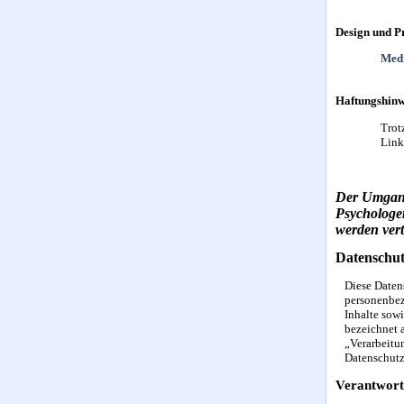
Design und 
Medi
Haftungshinw
Trot
Link
Der Umgang 
Psychologen
werden vert
Datenschut
Diese Daten
personenbez
Inhalte sow
bezeichnet a
„Verarbeitun
Datenschut
Verantwort