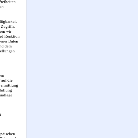
Freiheiten
iko
fügbarkeit
Zugriffs,
ben wir
und Reaktion
gener Daten
end dem
tellungen
men
 auf die
bermittlung
rfüllung
rundlage
O.
opäischen