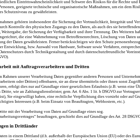
iedlichen Eintrittswahrscheinlichkeit und Schwere des Risikos für die Rechte und 
 Personen, geeignete technische und organisatorische Maßnahmen, um ein dem Ris
s Schutzniveau zu gewährleisten.
ahmen gehören insbesondere die Sicherung der Vertraulichkeit, Integrität und Ver
urch Kontrolle des physischen Zugangs zu den Daten, als auch des sie betreffenden 
, Weitergabe, der Sicherung der Verfügbarkeit und ihrer Trennung. Des Weiteren ha
ingerichtet, die eine Wahrnehmung von Betroffenenrechten, Löschung von Daten 
ung der Daten gewährleisten. Ferner berücksichtigen wir den Schutz personenbezo
 der Entwicklung, bzw. Auswahl von Hardware, Software sowie Verfahren, entsprech
 Datenschutzes durch Technikgestaltung und durch datenschutzfreundliche Voreins
GVO).
beit mit Auftragsverarbeitern und Dritten
im Rahmen unserer Verarbeitung Daten gegenüber anderen Personen und Unterneh
arbeitern oder Dritten) offenbaren, sie an diese übermitteln oder ihnen sonst Zugriff
ren, erfolgt dies nur auf Grundlage einer gesetzlichen Erlaubnis (z.B. wenn eine Ü
 Dritte, wie an Zahlungsdienstleister, gem. Art. 6 Abs. 1 lit. b DSGVO zur Vertragse
 ist), Sie eingewilligt haben, eine rechtliche Verpflichtung dies vorsieht oder auf G
chtigten Interessen (z.B. beim Einsatz von Beauftragten, Webhostern, etc.).
ritte mit der Verarbeitung von Daten auf Grundlage eines sog.
rarbeitungsvertrages“ beauftragen, geschieht dies auf Grundlage des Art. 28 DSGV
gen in Drittländer
Daten in einem Drittland (d.h. außerhalb der Europäischen Union (EU) oder des Eur