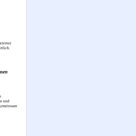
xterner
rtlich.
onen
n
en und
d gemeinsam