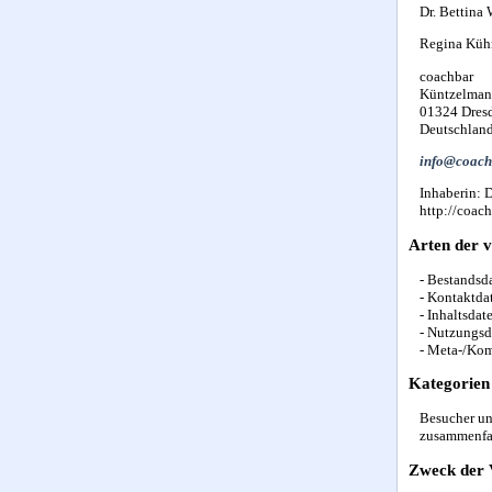
Dr. Bettina 
Regina Kühn
coachbar
Küntzelmann
01324 Dres
Deutschlan
info@coach
Inhaberin: 
http://coac
Arten der v
- Bestandsda
- Kontaktda
- Inhaltsdat
- Nutzungsda
- Meta-/Kom
Kategorien
Besucher un
zusammenfas
Zweck der 