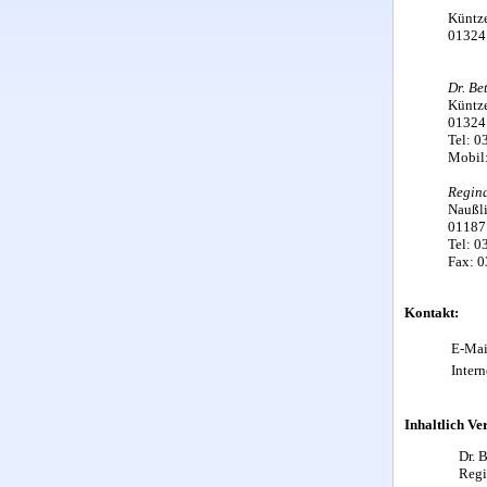
Küntze
01324
Dr. Be
Küntz
01324
Tel: 0
Mobil
Regin
Naußli
01187
Tel: 0
Fax: 0
Kontakt:
E-Ma
Inter
Inhaltlich Ve
Dr. 
Regi