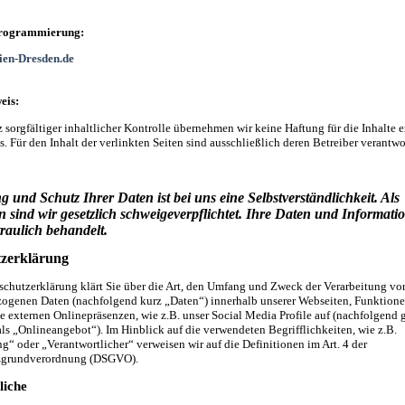
Programmierung:
en-Dresden.de
eis:
z sorgfältiger inhaltlicher Kontrolle übernehmen wir keine Haftung für die Inhalte e
s. Für den Inhalt der verlinkten Seiten sind ausschließlich deren Betreiber verantwo
und Schutz Ihrer Daten ist bei uns eine Selbstverständlichkeit. Als
 sind wir gesetzlich schweigeverpflichtet. Ihre Daten und Informati
raulich behandelt.
zerklärung
schutzerklärung klärt Sie über die Art, den Umfang und Zweck der Verarbeitung vo
ogenen Daten (nachfolgend kurz „Daten“) innerhalb unserer Webseiten, Funktion
ie externen Onlinepräsenzen, wie z.B. unser Social Media Profile auf (nachfolgen
ls „Onlineangebot“). Im Hinblick auf die verwendeten Begrifflichkeiten, wie z.B.
g“ oder „Verantwortlicher“ verweisen wir auf die Definitionen im Art. 4 der
zgrundverordnung (DSGVO).
liche