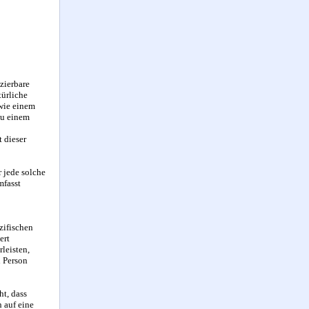
izierbare
türliche
 wie einem
zu einem
t dieser
r jede solche
mfasst
zifischen
ert
leisten,
n Person
ht, dass
 auf eine