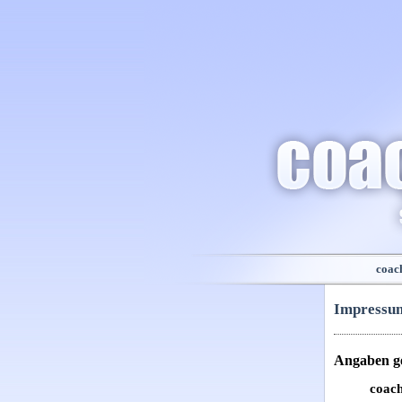
coac
Impressu
Angaben g
coac