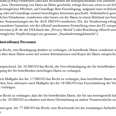
raums (EWR)) verarbeiten oder dies im Rahmen der Inanspruchnahme von Diensten D
 bzw. Übermittlung von Daten an Dritte geschieht, erfolgt dies nur, wenn es zur Er
)vertraglichen Pflichten, auf Grundlage Ihrer Einwilligung, aufgrund einer rechtlic
g oder auf Grundlage unserer berechtigten Interessen geschieht. Vorbehaltlich gese
licher Erlaubnisse, verarbeiten oder lassen wir die Daten in einem Drittland nur be
en Voraussetzungen der Art. 44 ff. DSGVO verarbeiten. D.h. die Verarbeitung erfolg
esonderer Garantien, wie der offiziell anerkannten Feststellung eines der EU ents
niveaus (z.B. für die USA durch das „Privacy Shield“) oder Beachtung offiziell ane
ertraglicher Verpflichtungen (so genannte „Standardvertragsklauseln“).
betroffenen Personen
as Recht, eine Bestätigung darüber zu verlangen, ob betreffende Daten verarbeitet
t über diese Daten sowie auf weitere Informationen und Kopie der Daten entspreche
ntsprechend. Art. 16 DSGVO das Recht, die Vervollständigung der Sie betreffenden
igung der Sie betreffenden unrichtigen Daten zu verlangen.
ach Maßgabe des Art. 17 DSGVO das Recht zu verlangen, dass betreffende Daten u
rden, bzw. alternativ nach Maßgabe des Art. 18 DSGVO eine Einschränkung der Ve
u verlangen.
s Recht zu verlangen, dass die Sie betreffenden Daten, die Sie uns bereitgestellt h
 Art. 20 DSGVO zu erhalten und deren Übermittlung an andere Verantwortliche zu 
erner gem. Art. 77 DSGVO das Recht, eine Beschwerde bei der zuständigen Aufsich
n.