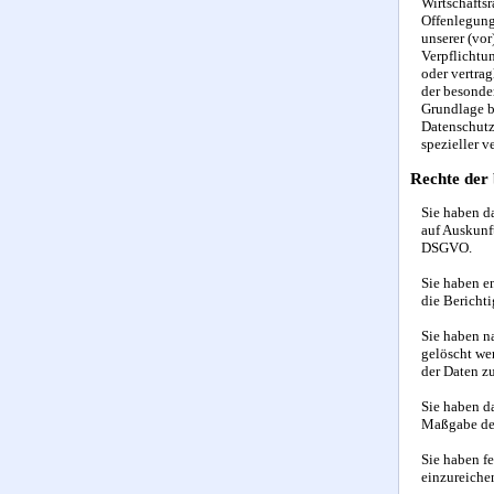
Wirtschafts
Offenlegung,
unserer (vor
Verpflichtun
oder vertrag
der besonder
Grundlage b
Datenschutz
spezieller v
Rechte der 
Sie haben d
auf Auskunf
DSGVO.
Sie haben e
die Bericht
Sie haben n
gelöscht we
der Daten z
Sie haben da
Maßgabe des
Sie haben f
einzureiche