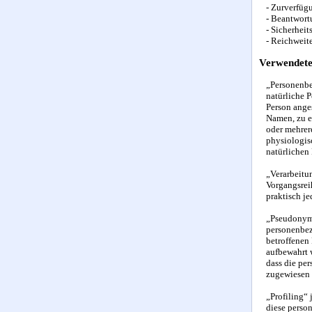
- Zurverfüg
- Beantwort
- Sicherhei
- Reichwei
Verwendete 
„Personenbez
natürliche P
Person ange
Namen, zu e
oder mehrer
physiologisc
natürlichen 
„Verarbeitun
Vorgangsrei
praktisch j
„Pseudonymi
personenbez
betroffenen
aufbewahrt 
dass die per
zugewiesen 
„Profiling“ 
diese perso