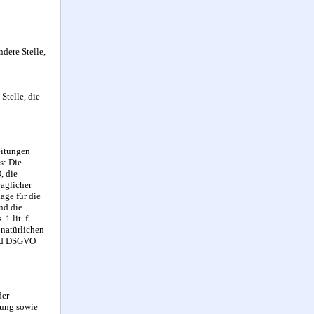
ndere Stelle,
Stelle, die
eitungen
s: Die
, die
raglicher
age für die
nd die
1 lit. f
 natürlichen
t. d DSGVO
der
tung sowie