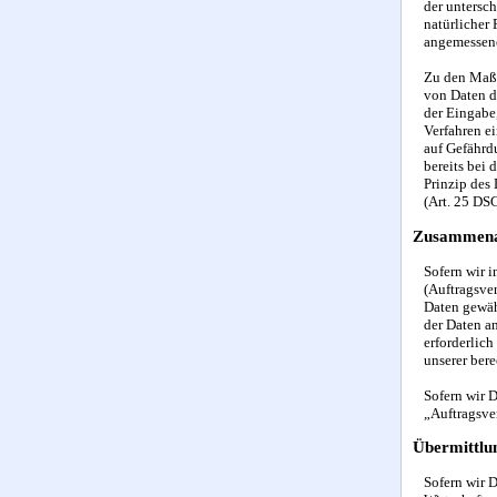
der untersch
natürlicher
angemessene
Zu den Maßn
von Daten d
der Eingabe
Verfahren e
auf Gefährd
bereits bei
Prinzip des
(Art. 25 DS
Zusammenar
Sofern wir 
(Auftragsver
Daten gewäh
der Daten an
erforderlich
unserer bere
Sofern wir D
„Auftragsve
Übermittlun
Sofern wir 