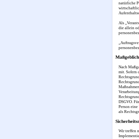
natürliche 
wirtschaftli
Aufenthaltso
Als „Verantw
die allein 
personenbez
„Auftragsver
personenbez
Maßgeblich
Nach Maßgab
mit. Sofern
Rechtsgrundl
Rechtsgrund
Maßnahmen s
Verarbeitung
Rechtsgrundl
DSGVO. Für d
Person eine
als Rechtsg
Sicherheit
Wir treffen
Implementie