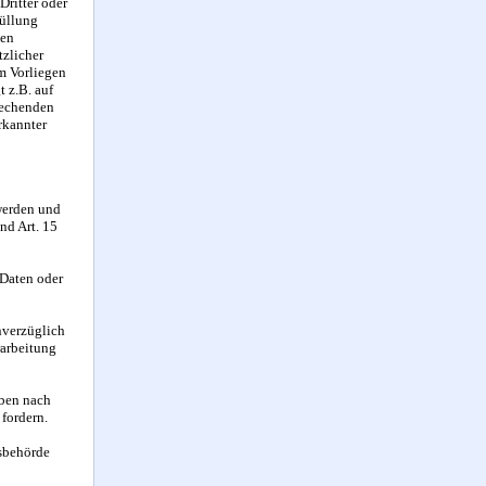
ritter oder
füllung
hen
tzlicher
im Vorliegen
t z.B. auf
prechenden
rkannter
 werden und
nd Art. 15
 Daten oder
nverzüglich
rarbeitung
aben nach
fordern.
tsbehörde