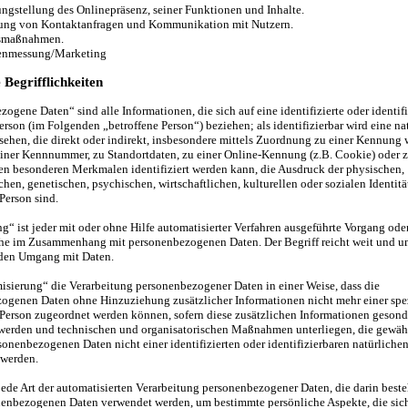
ungstellung des Onlinepräsenz, seiner Funktionen und Inhalte.
ung von Kontaktanfragen und Kommunikation mit Nutzern.
tsmaßnahmen.
tenmessung/Marketing
Begrifflichkeiten
ogene Daten“ sind alle Informationen, die sich auf eine identifizierte oder identif
erson (im Folgenden „betroffene Person“) beziehen; als identifizierbar wird eine na
sehen, die direkt oder indirekt, insbesondere mittels Zuordnung zu einer Kennung
iner Kennnummer, zu Standortdaten, zu einer Online-Kennung (z.B. Cookie) oder 
en besonderen Merkmalen identifiziert werden kann, die Ausdruck der physischen,
hen, genetischen, psychischen, wirtschaftlichen, kulturellen oder sozialen Identitä
Person sind.
g“ ist jeder mit oder ohne Hilfe automatisierter Verfahren ausgeführte Vorgang ode
he im Zusammenhang mit personenbezogenen Daten. Der Begriff reicht weit und u
eden Umgang mit Daten.
sierung“ die Verarbeitung personenbezogener Daten in einer Weise, dass die
ogenen Daten ohne Hinzuziehung zusätzlicher Informationen nicht mehr einer spe
 Person zugeordnet werden können, sofern diese zusätzlichen Informationen gesond
werden und technischen und organisatorischen Maßnahmen unterliegen, die gewähr
sonenbezogenen Daten nicht einer identifizierten oder identifizierbaren natürliche
werden.
jede Art der automatisierten Verarbeitung personenbezogener Daten, die darin beste
nenbezogenen Daten verwendet werden, um bestimmte persönliche Aspekte, die sich