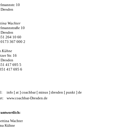
lmannstr. 10
Dresden
ttina Wachter
elmannstraße 10
 Dresden
351 264 10 60
:0173 367 000 2
a Kühne
tzer Str. 16
 Dresden
351 417 695 5
351 417 695 6
il:
info [ at ] coachbar [ minus ] dresden [ punkt ] de
net:
www.coachbar-Dresden.de
rantwortlich:
Bettina Wachter
na Kühne