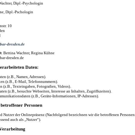
Wachter, Dipl.-Psychologin
e, Dipl.-Pschologin
str. 10
den
d
bar-dresden.de
Dr. Bettina Wachter, Regina Kühne
hbar-dresden.de
erarbeiteten Daten:
ten (z.B., Namen, Adressen).
ten (z.B., E-Mail, Telefonnummern).
en (z.B., Texteingaben, Fotografien, Videos).
ten (z.B., besuchte Webseiten, Interesse an Inhalten, Zugriffszeiten).
munikationsdaten (z.B., Geräte-Informationen, IP-Adressen).
 betroffener Personen
d Nutzer der Onlinepräsenz (Nachfolgend bezeichnen wir die betroffenen Personen
send auch als „Nutzer“).
Verarbeitung