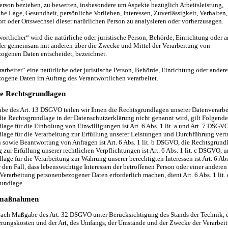
Person beziehen, zu bewerten, insbesondere um Aspekte bezüglich Arbeitsleistung,
che Lage, Gesundheit, persönliche Vorlieben, Interessen, Zuverlässigkeit, Verhalten,
rt oder Ortswechsel dieser natürlichen Person zu analysieren oder vorherzusagen.
ortlicher“ wird die natürliche oder juristische Person, Behörde, Einrichtung oder a
oder gemeinsam mit anderen über die Zwecke und Mittel der Verarbeitung von
ogenen Daten entscheidet, bezeichnet.
arbeiter“ eine natürliche oder juristische Person, Behörde, Einrichtung oder andere 
ogene Daten im Auftrag des Verantwortlichen verarbeitet.
e Rechtsgrundlagen
e des Art. 13 DSGVO teilen wir Ihnen die Rechtsgrundlagen unserer Datenverarb
 die Rechtsgrundlage in der Datenschutzerklärung nicht genannt wird, gilt Folgende
age für die Einholung von Einwilligungen ist Art. 6 Abs. 1 lit. a und Art. 7 DSGVO
lage für die Verarbeitung zur Erfüllung unserer Leistungen und Durchführung vert
owie Beantwortung von Anfragen ist Art. 6 Abs. 1 lit. b DSGVO, die Rechtsgrundl
 zur Erfüllung unserer rechtlichen Verpflichtungen ist Art. 6 Abs. 1 lit. c DSGVO, u
age für die Verarbeitung zur Wahrung unserer berechtigten Interessen ist Art. 6 Abs. 
en Fall, dass lebenswichtige Interessen der betroffenen Person oder einer anderen
 Verarbeitung personenbezogener Daten erforderlich machen, dient Art. 6 Abs. 1 li
rundlage.
smaßnahmen
 nach Maßgabe des Art. 32 DSGVO unter Berücksichtigung des Stands der Technik, 
rungskosten und der Art, des Umfangs, der Umstände und der Zwecke der Verarbei